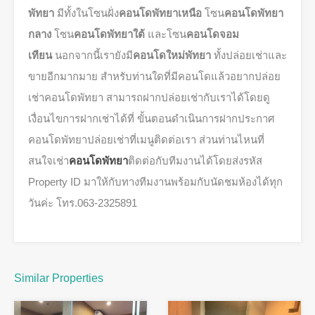
พัทยา
มีทั้งในโซนฝั่ง
คอนโดพัทยาเหนือ
โซน
คอนโดพัทยา
กลาง
โซน
คอนโดพัทยาใต้
และโซน
คอนโดจอม
เทียน
นอกจากนี้เรายังมี
คอนโดใหม่พัทยา
ทั้งปล่อยเช่าและ
ขายอีกมากมาย สำหรับท่านใดที่มีคอนโดแล้วอยากปล่อย
เช่าคอนโดพัทยา สามารถฝากปล่อยเช่ากับเราได้โดยดู
เงื่อนไขการฝากเช่าได้ที่ ขั้นตอนดำเนินการฝากประกาศ
คอนโดพัทยาปล่อยเช่าที่เมนูติดต่อเรา ส่วนท่านไหนที่
สนใจเช่า
คอนโดพัทยา
ติดต่อกับทีมงานได้โดยส่งรหัส
Property ID มาให้กับทางทีมงานพร้อมกับนัดชมห้องได้ทุก
วันค่ะ โทร.063-2325891
Similar Properties