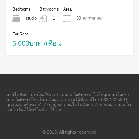
Bedrooms
Bathrooms
Area
studio
30
ตารางเมตร
1
For Rent
5,000บาท /เดือน
คอยโดพัทยา เว็บไซส์ที่รวบรวมคอนโดพัทยามาไว้ให้คุณ สนใจเช่า
คอนโดพัทยาโซนไหน ติดต่อสอบถามได้ที่เบอร์โทร 063-2325891
คุณแนน หรือหากกำลังหาผู้เช่าคอนโดในพัทยา สามารถฝากคอนโด
ลงเว็บไซส์ได้ฟรีไม่มีค่าใช้จ่าย
© 2019. All rights reserved.