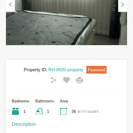
Previous
Next
Property ID:
RH-8920-property
Featured
Bedrooms
Bathrooms
Area
1
1
36
ตารางเมตร
Description