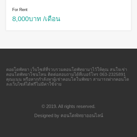
For Rent
8,000บาท /เดือน
คอยโดพัทยา เว็บไซส์ที่รวบรวมคอนโดพัทยามาไว้ให้คุณ สนใจเช่า
คอนโดพัทยาโซนไหน ติดต่อสอบถามได้ที่เบอร์โทร 063-2325891
คุณแนน หรือหากกำลังหาผู้เช่าคอนโดในพัทยา สามารถฝากคอนโด
ลงเว็บไซส์ได้ฟรีไม่มีค่าใช้จ่าย
© 2019. All rights reserved.
Designed by
คอนโดพัทยาออนไลน์