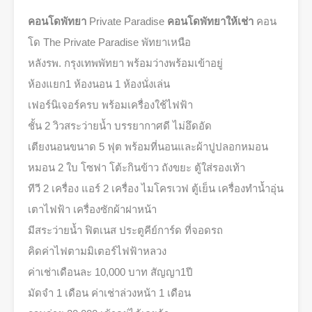
คอนโดพัทยา
Private Paradise
คอนโดพัทยาให้เช่า
คอน
โด The Private Paradise พัทยาเหนือ
หลังรพ. กรุงเทพพัทยา พร้อมว่างพร้อมเข้าอยู่
ห้องแยก1 ห้องนอน 1 ห้องนั่งเล่น
เฟอร์นิเจอร์ครบ พร้อมเครื่องใช้ไฟฟ้า
ชั้น 2 วิวสระว่ายน้ำ บรรยากาศดี ไม่อึดอัด
เตียงนอนขนาด 5 ฟุต พร้อมที่นอนและผ้าปูปลอกหมอน
หมอน 2 ใบ โซฟา โต้ะกินข้าว ถังขยะ ตู้ใส่รองเท้า
ทีวี 2 เครื่อง แอร์ 2 เครื่อง ไมโครเวฟ ตู้เย็น เครื่องทำน้ำอุ่น
เตาไฟฟ้า เครื่องซักผ้าฝาหน้า
มีสระว่ายน้ำ ฟิตเนส ประตูคีย์การ์ด ที่จอดรถ
คิดค่าไฟตามมิเตอร์ไฟฟ้าหลวง
ค่าเช่าเดือนละ 10,000 บาท สัญญา1ปี
มัดจำ 1 เดือน ค่าเช่าล่วงหน้า 1 เดือน