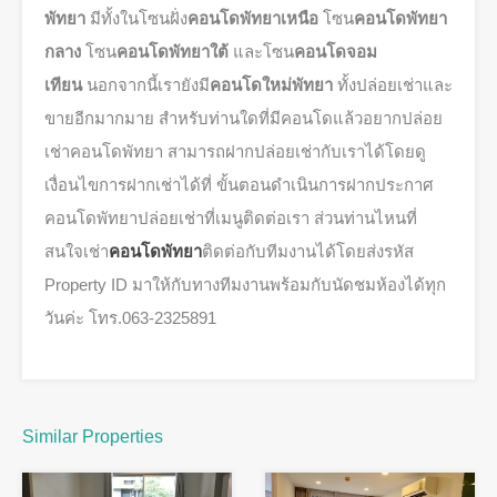
พัทยา
มีทั้งในโซนฝั่ง
คอนโดพัทยาเหนือ
โซน
คอนโดพัทยา
กลาง
โซน
คอนโดพัทยาใต้
และโซน
คอนโดจอม
เทียน
นอกจากนี้เรายังมี
คอนโดใหม่พัทยา
ทั้งปล่อยเช่าและ
ขายอีกมากมาย สำหรับท่านใดที่มีคอนโดแล้วอยากปล่อย
เช่าคอนโดพัทยา สามารถฝากปล่อยเช่ากับเราได้โดยดู
เงื่อนไขการฝากเช่าได้ที่ ขั้นตอนดำเนินการฝากประกาศ
คอนโดพัทยาปล่อยเช่าที่เมนูติดต่อเรา ส่วนท่านไหนที่
สนใจเช่า
คอนโดพัทยา
ติดต่อกับทีมงานได้โดยส่งรหัส
Property ID มาให้กับทางทีมงานพร้อมกับนัดชมห้องได้ทุก
วันค่ะ โทร.063-2325891
Similar Properties