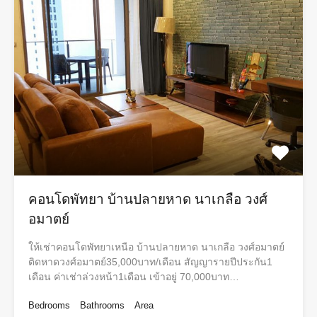
คอนโดพัทยา​ บ้านปลายหาด​ นาเกลือ​ วงศ์​
อมาตย์
ให้เช่าคอนโดพัทยา​เหนือ บ้านปลายหาด​ นาเกลือ​ วงศ์​อมาตย์
ติดหาดวงศ์อมาตย์35,000บาท/เดือน​ สัญญา​รายปีประกัน1
เดือน​ ค่าเช่า​ล่วงหน้า​1เดือน​ เข้าอยู่​ 70,000บาท…
Bedrooms
Bathrooms
Area