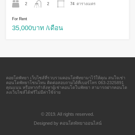
2
74
ตารางเมตร
2
For Rent
35,000บาท /เดือน
คอยโดพัทยา เว็บไซส์ที่รวบรวมคอนโดพัทยามาไว้ให้คุณ สนใจเช่า
คอนโดพัทยาโซนไหน ติดต่อสอบถามได้ที่เบอร์โทร 063-2325891
คุณแนน หรือหากกำลังหาผู้เช่าคอนโดในพัทยา สามารถฝากคอนโด
ลงเว็บไซส์ได้ฟรีไม่มีค่าใช้จ่าย
© 2019. All rights reserved.
Designed by
คอนโดพัทยาออนไลน์