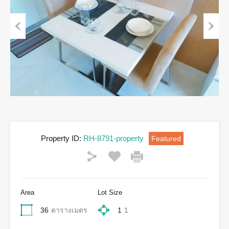
Previous
Next
Property ID:
RH-8791-property
Featured
Area
Lot Size
36
ตารางเมตร
1
1