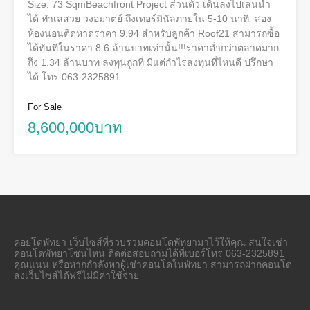
Size: 73 SqmBeachfront Project ส่วนตัว เดินลงไปเล่นน้ำ
ได้ ทำเลสวย วงอมาตย์ ถึงเทอร์มินัลภายใน 5-10 นาที สอง
ห้องนอนติดหาดราคา 9.94 สำหรับลูกค้า Roof21 สามารถซื้อ
ได้ทันทีในราคา 8.6 ล้านบาทเท่านั้น!!!ราคาต่ำกว่าตลาดมาก
ถึง 1.34 ล้านบาท ลงทุนถูกที่ มีแต่กำไรลงทุนที่ไหนดี ปรึกษา
ได้ โทร.063-2325891…
For Sale
8,600,000บาท
คอยโดพัทยา เว็บไซส์ที่รวบรวมคอนโดพัทยามาไว้ให้คุณ สนใจเช่า
คอนโดพัทยาโซนไหน ติดต่อสอบถามได้ที่เบอร์โทร 063-2325891
คุณแนน หรือหากกำลังหาผู้เช่าคอนโดในพัทยา สามารถฝากคอนโด
ลงเว็บไซส์ได้ฟรีไม่มีค่าใช้จ่าย