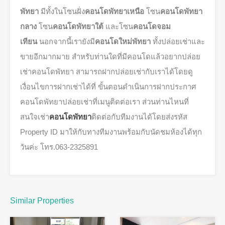
พัทยา
มีทั้งในโซนฝั่ง
คอนโดพัทยาเหนือ
โซน
คอนโดพัทยา
กลาง
โซน
คอนโดพัทยาใต้
และโซน
คอนโดจอม
เทียน
นอกจากนี้เรายังมี
คอนโดใหม่พัทยา
ทั้งปล่อยเช่าและ
ขายอีกมากมาย สำหรับท่านใดที่มีคอนโดแล้วอยากปล่อย
เช่าคอนโดพัทยา สามารถฝากปล่อยเช่ากับเราได้โดยดู
เงื่อนไขการฝากเช่าได้ที่ ขั้นตอนดำเนินการฝากประกาศ
คอนโดพัทยาปล่อยเช่าที่เมนูติดต่อเรา ส่วนท่านไหนที่
สนใจเช่า
คอนโดพัทยา
ติดต่อกับทีมงานได้โดยส่งรหัส
Property ID มาให้กับทางทีมงานพร้อมกับนัดชมห้องได้ทุก
วันค่ะ โทร.063-2325891
Similar Properties