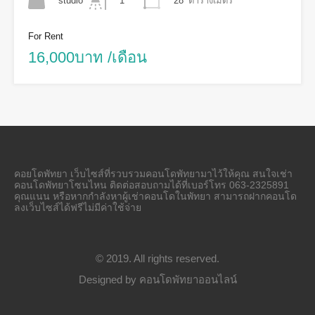
studio
28
ตารางเมตร
1
For Rent
16,000บาท /เดือน
คอยโดพัทยา เว็บไซส์ที่รวบรวมคอนโดพัทยามาไว้ให้คุณ สนใจเช่า
คอนโดพัทยาโซนไหน ติดต่อสอบถามได้ที่เบอร์โทร 063-2325891
คุณแนน หรือหากกำลังหาผู้เช่าคอนโดในพัทยา สามารถฝากคอนโด
ลงเว็บไซส์ได้ฟรีไม่มีค่าใช้จ่าย
© 2019. All rights reserved.
Designed by
คอนโดพัทยาออนไลน์