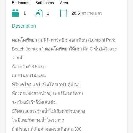
Bedrooms
Bathrooms
Area
1
1
28.5
ตารางเมตร
Description
คอนโดพัทยา
ลุมพินี พาร์คบีช จอมเทียน (Lumpini Park
Beach Jomtien )
คอนโดพัทยาให้เช่า
ตึก C ชั้น14วิวสระ
ว่ายน้ำ
ห้องกว้าง28.5ตรม.
แยก1นอน1นั่งเล่น
ทีวี2เครื่อง แอร์ 2ไมโครเวฟ1 ตู้เย็น1
ห้องตกแต่งสวยน่าอยู่ เฟอร์นิเจอร์ครบ
ระเบียงมีเก้าอี้นั่งเล่นชิว
มีฟิตเนส,สระว่ายน้ำไม่เสียค่าส่วนกลาง
ไฟมิเตอร์หลวง,น้ำโครงการ
ถ้ามีรถยนต์เสียค่าจอดรถเดือนละ300