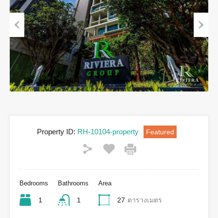
Previous
Next
Property ID:
RH-10104-property
Featured
Bedrooms
Bathrooms
Area
1
1
27
ตารางเมตร