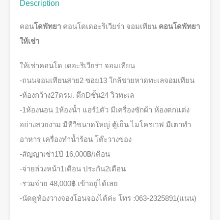
Description
คอน
โดพัทยา
คอนโดเดอะริเวียร่า จอมเทียน
คอนโดพัทยา
ให้เช่า
ให้เช่าคอนโด เดอะริเวียร่า จอมเทียน
-ถนนจอมเทียนสาย2 ซอย13 ใกล้ชายหาดทะเลจอมเทียน
-ห้องกว้าง27ตรม. ตึกDชั้น24 วิวทะเล
-1ห้องนอน 1ห้องน้ำ แอร์1ตัว มีเครื่องซักผ้า ห้องตกแต่ง
อย่างสวยงาม มีทีวีขนาดใหญ่ ตู้เย็น ไมโครเวฟ มีเตาทำ
อาหาร เครื่องทำน้ำร้อน โต๊ะวางของ
-สัญญาเช่า1ปี 16,000฿/เดือน
-จ่ายล่วงหน้า1เดือน ประกัน2เดือน
-รวมจ่าย 48,000฿ เข้าอยู่ได้เลย
-นัดดูห้องวางจองโอนจองได้ค่ะ โทร :063-2325891(แนน)