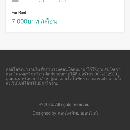
For Rent
7,000บาท /เดือน
คอยโดพัทยา เว็บไซส์ที่รวบรวมคอนโดพัทยามาไว้ให้คุณ สนใจเช่า
คอนโดพัทยาโซนไหน ติดต่อสอบถามได้ที่เบอร์โทร 063-2325891
คุณแนน หรือหากกำลังหาผู้เช่าคอนโดในพัทยา สามารถฝากคอนโด
ลงเว็บไซส์ได้ฟรีไม่มีค่าใช้จ่าย
© 2019. All rights reserved.
Designed by
คอนโดพัทยาออนไลน์