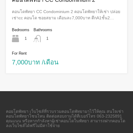
คอนโดพัทยา CC Condominium 2 คอนโดพัทยาให้เช่า ปล่อย
เช่าcc คอนโด ซอยสยาม เดือนละ7,000บาท ตึกA1ชั้น2…
Bedrooms
Bathrooms
1
1
For Rent
7,000บาท /เดือน
คอยโดพัทยา เว็บไซส์ที่รวบรวมคอนโดพัทยามาไว้ให้คุณ สนใจเช่า
คอนโดพัทยาโซนไหน ติดต่อสอบถามได้ที่เบอร์โทร 063-2325891
คุณแนน หรือหากกำลังหาผู้เช่าคอนโดในพัทยา สามารถฝากคอนโด
ลงเว็บไซส์ได้ฟรีไม่มีค่าใช้จ่าย