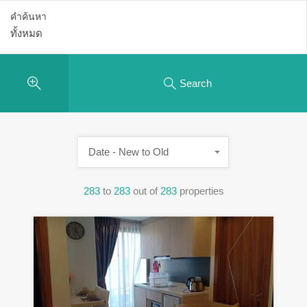
คำค้นหา
Search
Date - New to Old
283
to
283
out of
283
properties