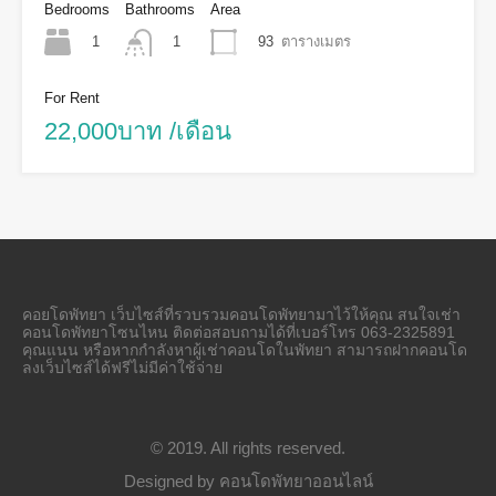
Bedrooms
Bathrooms
Area
1
93
ตารางเมตร
1
For Rent
22,000บาท /เดือน
คอยโดพัทยา เว็บไซส์ที่รวบรวมคอนโดพัทยามาไว้ให้คุณ สนใจเช่า
คอนโดพัทยาโซนไหน ติดต่อสอบถามได้ที่เบอร์โทร 063-2325891
คุณแนน หรือหากกำลังหาผู้เช่าคอนโดในพัทยา สามารถฝากคอนโด
ลงเว็บไซส์ได้ฟรีไม่มีค่าใช้จ่าย
© 2019. All rights reserved.
Designed by
คอนโดพัทยาออนไลน์