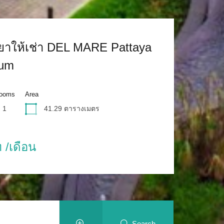
าให้เช่า DEL MARE Pattaya
า คอนโดเดอะริเวียร่า จอม
ium
rooms
rooms
Area
Area
1
1
41.29
27
ตารางเมตร
ตารางเมตร
 /เดือน
 /เดือน
Search