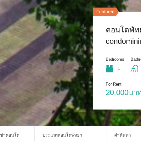
Featured
Featured
คอนโดพัทย
คอนโดพัทย
condomin
เทียน
Bedrooms
Bedrooms
Bath
Bath
1
1
For Rent
For Rent
20,000บาท
16,000บาท
เช่าคอนโด
ประเภทคอนโดพัทยา
คำค้นหา