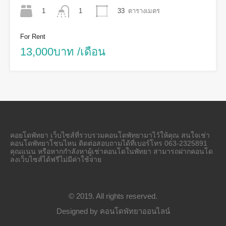
1
33
ตารางเมตร
1
For Rent
13,000บาท /เดือน
คอยโดพัทยา เว็บไซส์ที่รวบรวมคอนโดพัทยามาไว้ให้คุณ สนใจเช่า
คอนโดพัทยาโซนไหน ติดต่อสอบถามได้ที่เบอร์โทร 063-2325891
คุณแนน หรือหากกำลังหาผู้เช่าคอนโดในพัทยา สามารถฝากคอนโด
ลงเว็บไซส์ได้ฟรีไม่มีค่าใช้จ่าย
© 2019. All rights reserved.
Designed by
คอนโดพัทยาออนไลน์