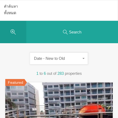
คำค้นหา
Search
Date - New to Old
1
to
6
out of
283
properties
Featured