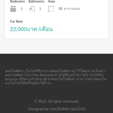
Bedrooms
Bathrooms
Area
1
93
ตารางเมตร
1
For Rent
22,000บาท /เดือน
คอยโดพัทยา เว็บไซส์ที่รวบรวมคอนโดพัทยามาไว้ให้คุณ สนใจเช่า
คอนโดพัทยาโซนไหน ติดต่อสอบถามได้ที่เบอร์โทร 063-2325891
คุณแนน หรือหากกำลังหาผู้เช่าคอนโดในพัทยา สามารถฝากคอนโด
ลงเว็บไซส์ได้ฟรีไม่มีค่าใช้จ่าย
© 2019. All rights reserved.
Designed by
คอนโดพัทยาออนไลน์