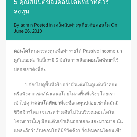
5 คุณสมบัติของคอนโดพัทยาที่ควร
ลงทุน
By
admin
Posted in
เคล็ดลับต่างๆเกี่ยวกับคอนโด
On
June 26, 2019
คอนโด
ไหนควรลงทุนเพื่อทำรายได้ Passive Income มา
ดูกันเลยค่ะ วันนี้เรามี 5 ข้อในการเลือก
คอนโดพัทยา
ไว้
ปล่อยเช่าดังนี้ค่ะ
1.ต้องไปดูพื้นที่จริง อย่ามัวแต่มโนดูแต่หน้าคอม
หรือฟังจากเซลล์นำเสนอโดยไม่ลงพื้นที่จริงๆ โดยเรา
เข้าไปดูว่า
คอนโดพัทยา
ที่จะซื้อลงทุนปล่อยเช่านั้นมันมี
ชีวิตชีวาไหม เช่นระหว่างเดินไปในบริเวณคอนโดใน
โครงการนั้นๆ มีคนเดินเข้าเดินออกเยอะแยะมากมาย นั่น
แหละถือว่าเป็นคอนโดที่มีชีวิตชีวา ยิ่งเห็นคอนโดคนเข้า