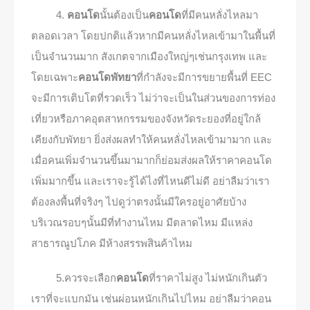
4.
คอนโด
นั้นต้องเป็น
คอนโด
ที่มีคนหลั่งไหลมา
ตลอดเวลา โดยปกติแล้วหากมีคนหลั่งไหลเข้ามาในพื้นที่
เป็นจำนวนมาก สังเกตจากเมืองใหญ่ๆเช่นกรุงเทพ และ
โดยเฉพาะ
คอนโดพัทยา
ที่กำลังจะมีการขยายพื้นที่ EEC
จะมีการเติบโตที่รวดเร็ว ไม่ว่าจะเป็นในส่วนของการท่อง
เที่ยวหรือภาคอุตสาหกรรมของจังหวัดระยองที่อยู่ใกล้
เคียงกับพัทยา ยิ่งส่งผลทำให้คนหลั่งไหลเข้ามามาก และ
เมื่อคนเพิ่มจำนวนขึ้นมามากก็ย่อมส่งผลให้ราคาคอนโด
เพิ่มมากขึ้น และเราจะรู้ได้ไงที่ไหนดีไม่ดี อย่าลืมว่าเรา
ต้องลงพื้นที่จริงๆ ไปดูว่าตรงนั้นมีใครอยู่อาศัยบ้าง
บริเวณรอบๆนั้นมีที่ทำงานไหม มีตลาดไหม มีแหล่ง
สาธารณูปโภค มีห้างสรรพสินค้าไหม
5.ควรจะเลือก
คอนโด
ที่ราคาไม่สูง ไม่หนักเกินตัว
เราที่จะแบกมัน เช่นผ่อนหนักเกินไปไหม อย่าลืมว่าคอน