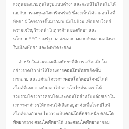
ลงทุนของนายทุนในรูปแบบต่างๆ และจะหนีไปไหนไม่ได้
เลยกับการลงทุนอสังหาริมทรัพย์ ซึ่งจะเห็นได้ว่าคอนโดที่
พัทยา มีโครงการขึ้นมากมายนับไม่ถ้วน เพื่อตอบโจทย์
ความเจริญก้าวหน้าในทุกๆด้านของพัทยา และ
นโยบายEEC ของรัฐบาล ส่งผลอย่างมากกับตลาดอสังหา
ในเมืองพัทยา และจังหวัดระยอง
สำหรับในส่วนของเมืองพัทยาที่มีการเจริญเติบโต
อย่างรวดเร็ว ทำให้โครงการ
คอนโดพัทยา
เกิดขึ้น
มากมาย และแต่ละโครงการ
คอนโด
ก็ตอบโจทย์ไลฟ์
สไตล์ที่แตกต่างกันออกไป ทางเว็บไซต์ของเราได้
รวบรวมโครงการคอนโดและคอนโดสำหรับปล่อยเช่าใน
เรทราคาต่างๆให้ทุกคนได้เลือกอยู่อาศัยเพื่อโจทย์ไลฟ์
สไตล์ของตัวเอง ไม่ว่าจะเป็น
คอนโดพัทยา
เหนือ
คอนโด
พัทยา
กลาง
คอนโดพัทยา
ใต้ และ
คอนโดพัทยา
นาจอม